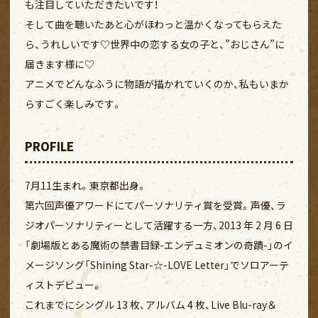
も注目していただきたいです！
そして曲を聴いたあと心がほわっと温かくなってもらえた
ら、うれしいです♡世界中の恋する女の子と、”おじさん”に
届きます様に♡
アニメでどんなふうに物語が描かれていくのか、私もいまか
らすごく楽しみです。
PROFILE
7月11生まれ。東京都出身。
第六回声優アワードにてパーソナリティ賞を受賞。声優、ラ
ジオパーソナリティーとして活躍する一方、2013 年 2 月 6 日
「劇場版とある魔術の禁書目録-エンデュミオンの奇蹟-」のイ
メージソング「Shining Star-☆-LOVE Letter」でソロアーテ
ィストデビュー。
これまでにシングル 13 枚、アルバム 4 枚、Live Blu-ray＆