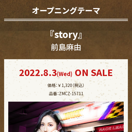
オープニングテーマ
『story』
前島麻由
2022.8.3
ON SALE
(Wed)
価格：￥1,320（税込）
品番：ZMCZ-15711