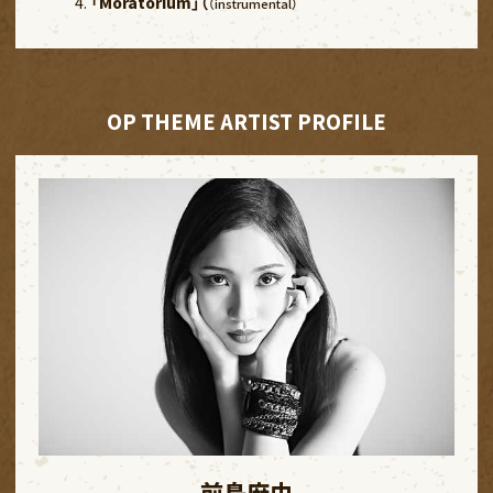
「Moratorium」（
（instrumental）
OP THEME ARTIST PROFILE
前島麻由