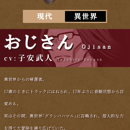
子安武人
Takehito Koyasu
異世界からの帰還者。
17歳のときにトラックにはねられ、17年ぶりに昏睡状態から目
覚める。
実はその間、異世界｢グランバハマル｣に召喚され、
超人的な力
を得て大冒険を繰り広げていた。