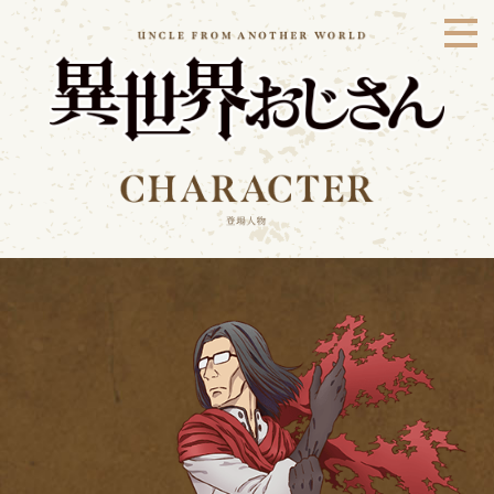
STAFF&CAST
STORY
CHARACTER
Blu-ray/DVD
MUSIC
BOOKS
SPECIAL